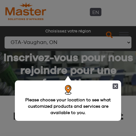
EN
Choisissez votre région
Aller
Inscrivez-vous pour nous
au
rejoindre pour une
contenu
formation
Please choose your location to see what
customized products and services are
available to you.
Demande d’événement