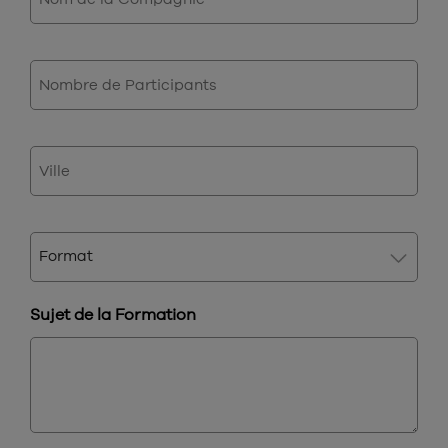
de
la
Compagnie
Nombre
de
Participants
Ville
Format
Sujet de la Formation