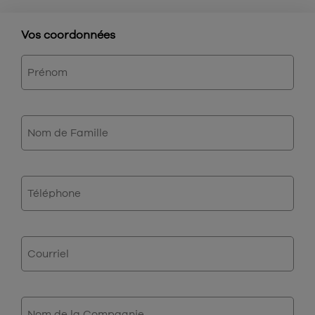
Vos coordonnées
First
Name
Last
Name
Phone
Email
Nom